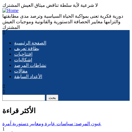
لا شرعية لأية سلطة تناقض ميثاق العيش المشترك
دورية فكرية تعنى بمواكبة الحياة السياسية وترصد مدى مطابقتها
والتزامها معايير الحصافة الدستورية والقانونية وموجبات العيش
المشترك
الصفحة الرئيسية
Main
بطاقة تعريف
افتتاحيات
navigation
إشكاليات
نشاطات المرصد
مقالات
الأعداد السابقة
بحث
الأكثر قراءة
عيون المرصد: سياسات عابرة ومعايير دستورية آمرة
1