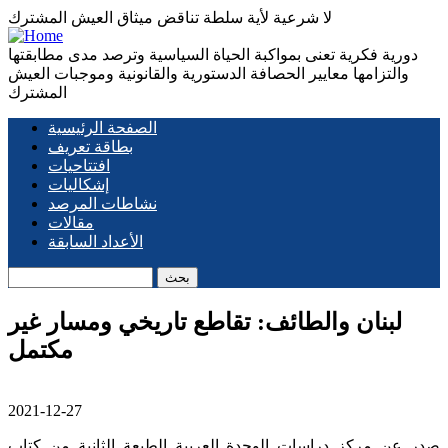
لا شرعية لأية سلطة تناقض ميثاق العيش المشترك
دورية فكرية تعنى بمواكبة الحياة السياسية وترصد مدى مطابقتها
والتزامها معايير الحصافة الدستورية والقانونية وموجبات العيش
المشترك
الصفحة الرئيسية
Main
بطاقة تعريف
افتتاحيات
navigation
إشكاليات
نشاطات المرصد
مقالات
الأعداد السابقة
بحث
لبنان والطائف: تقاطع تاريخي ومسار غير
مكتمل
2021-12-27
صدر عن مركز دراسات الوحدة العربية الطبعة الثانية من كتاب