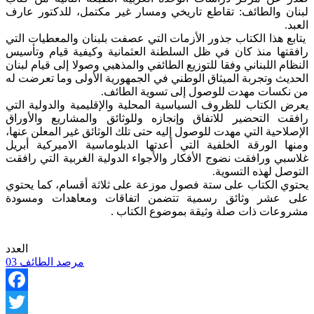
لبنان والطائف: تقاطع تاريخي ومسار غير مكتمل، للدكتور عارف
العبد.
يتابع هذا الكتاب جذور الأزمات التي عصفت بلبنان والمعطيات التي
رافقتها منذ كان في ظل السلطنة العثمانية وكيفية قيام وتأسيس
النظام اللبناني وفقا للتوزيع الطائفي والمذهبي وصولا إلى قيام لبنان
الحديث وتجربة الميثاق الوطني في الجمهورية الأولى وما تعرضت له
من نكسات مهدت للوصول إلى تسوية الطائف.
يعرض الكتاب للظروف السياسية المحلية والإقليمية والدولية التي
رافقت التحضير للاتفاق وإنجازه وللوثائق والمشاريع والأوراق
الإصلاحية التي مهدت للوصول إليه حتى تلك الوثائق غير المعلن عنها،
ومنها الورقة الخلفية التي أعدتها الدبلوماسية الاميركية أبريل
غلاسبي ورافقت نضوج الأفكار والأجواء الدولية الغربية التي رافقت
التوصل لهذه التسوية.
يحتوي الكتاب على ستة فصول موزعة على ثلاثة أقسام، كما يحتوي
على عشر وثائق رسمية تتضمن اتفاقات ومعاهدات ومسودة
مشروعات ذات صلة وثيقة بموضوع الكتاب .
العدد
مرصد الطائف 03
Facebook