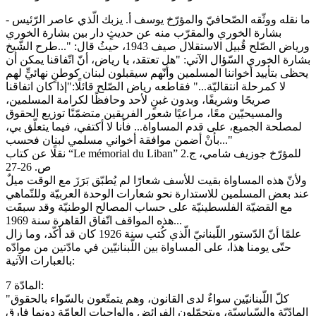
- ما نقله ووثّقه الصّحافيّ والمؤرّخ يوسف أ. يزبك الّذي عاصر الرّئيس
بشارة الخوري والمقرّب منه عن حديثٍ دار بين بشارة الخوري
ورياض الصّلح قُبيل الاستقلال صيف 1943، حيثُ قال: "...طرح الشّيخ
بشارة الخوري السّؤال الآتي: "هل تعتقد، يا رياض، أنّ اتّفاقنا يمكن أن
يحظى بتأييد أخواننا المسلمين وأنّهم سيقبلون لبنان كوطنٍ نهائيٍّ لهم
لا كمرحلة انتقاليّة..." فقاطعه رياض الصّلح قائلًا:"إذا كان اتفاقنا
صريحًا وشريفًا، وبدون غبنٍ لأحد وحافظًا لكرامة المسلمين،
والمسيحيّين معًا، مراعيًا شعور الفريقين متضمّنًا توزيع الحقوق
لمصلحة الجميع، على قدم المساواة... فأنا لا أكتفي، فيما يتعلّق بي،
بأنْ أضمن موافقة أخواني مسلمي لبنان فحسب..."
نقلًا عن كتاب “Le mémorial du Liban” للمؤرّخ جوزيف شامي، ج.2
ص. 26-27
ولأنّ هذه المساواة بقيت للأسف شعارًا لم يُطبّق بَرَزَ مع الوقت ميلٌ
عند بعض المسلمين للاستدارة نحو شعارات الوحدة العربيّة وللتّماهي
مع القضيّة الفلسطينيّة على حساب المصالح الوطنيّة وقد سبقَت
هذه المواقف اتّفاق القاهرة سنة 1969...
علمًا أنّ الدّستور اللّبنانيّ الّذي كُتب سنة 1926 كان قد أكّد، وما زال
حتّى يومنا هذا، على المساواة بين اللّبنانيّين في مادّتين من موادّه
بالعبارات الآتية:
المادّة 7:
"كلّ اللّبنانيّين سواءٌ لدى القانون، وهم يتمتّعون بالسّواء بالحقوق
المادّيّة والسّياسيّة، ويتحمّلون الفرائض والواجبات العامّة دونما فارقٍ