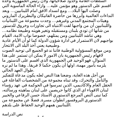
السلطات العامة وحدود صلاحياتها، ولان رئيس الجمهورية وحده
اقسم على الدستور وهو مؤتمن عليه… وازاء الحالة المأسوية التي
وصلت اليها البلاد… ومع انسداد الافق امام اللبنانيين… وبعد
النداءات العالمية وأبرزها من حاضرة الفاتيكان والبطريرك الماروني
وهيئات المجتمع المدني وغيرهم… وجدت مجموعة من اللبنانيات
واللبنانيين أن من واجبها لفت الانتباه الى تجاوزات وخروق للدستور
من شأنها ان تودي بلبنان ومستقبله وتغير هويته وطبيعة نظامه…
وهي تناشد اللبنانيين ومن يمثلهم، خصوصا نواب الامة، القيام
بواجبهم لان الاستمرار في ادارة شؤون الدولة كما لو أن الأيام عادية
وطبيعية يعني أخذ البلد الى الانتحار.
ومن موقع المسؤولية الوطنية فاننا ندعو الجميع الى توحيد الصوت
لافهام رئيس الجمهورية بان الامور لا يمكن ان تستمر على هذا
المنوال، فهو الوحيد في الجمهورية الذي اقسم على الدستور ما
يلزمه بأمور مهمة، اولها أن يكون حكما لا فريقا.. وهذا ما لم نره
طوال العهد الحالي.
من أجل هذه الغاية، وضعنا هذا النص لعله يكون مدعاة للتفكير
والتأمل والتحرك، وقد تبناه مجموعة من الشخصيات الفاعلة في
الحقل العام والاكاديمي، الذين تمرسوا في الحوكمة في عهد رؤساء
لبنان الاقوياء اي الذي كانوا حريصين على لبنان بماهيته ورسالته،
كما تبنى النص المرجع الدستوري الاستاذ حسن الرفاعي والخبير
الدستوري البروفسور انطوان مسرة, فضلا عن مجموعة من
اللبنانيين همهم الوحيد الحفاظ على بلدهم.
نص الدراسة