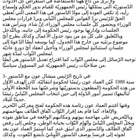
ولا نرى من داعٍ ههنا للاستفاضة في استعراض كلّ الأدوات
الدّستوريّة الّتي يمتلكها رئيس الجمهوريّة للقيام بدور الحَكَم وإسماع
رأيه، إذ تكفي العودة إلى موادّ الدّستور في هذا المعنى الّتي تُعطي
الحقّ للرّئيس بردّ القوانين للمجلس النّيابي وبردّ قرارات مجلس
الوزراء وبحضور كلّ جلسات مجلس الوزراء، إنّ شاء، وبترأس هذه
الجلسات وإدارتها بوجود رئيس الحكومة إلى جانبه، وبالتّدخل
وبالتّعليق على كلّ بندٍ من بنود جدول الأعمال وكذلك بطرح أيّ
موضوع يرتئيه من خارج هذا الجدول، كما بوسعه أيضًا الدّعوةَ إلى
جلساتٍ استثنائيةٍ لمجلس الوزراء وتأجيل انعقاد أيّ دورةٍ عاديّة
لمجلس النّواب لمدّة شهر.
توجيه الرّسائل إلى مجلس النّواب كما اقتراح تعديل الدّستور هي أيضًا
من صلاحيّات رئيس الجمهوريّة غير المسؤول سياسيًّا.
3- في تاريخ الرّئيس ميشال عون مع الدّستور:
سنة 1988 عُيّن العماد عون رئيسًا لحكومةٍ انتقاليّة. كان الهدف الأوّل
من هذه الحكومة (المطعون بدستوريّتها وشرعيّتها منذ اللّحظة الأولى
لتأليفها) تسيير أمور الدّولة إلى حين انتخاب المجلس النّيابيّ رئيسًا
جديدًا للبلاد.
وقتها اغتنم العماد عون رئاسة هذه الحكومة لفتح معركتَي التّحرير
والإلغاء، كما قام بعد إقرار النّوّاب اتّفاق الطّائف بمهاجمتهم
وبالتّحريض على مهاجمة بيوتهم ومكاتبهم الواقعة في مناطق نفوذه
وبحَلّ المجلس النّيابيّ واتّهام النّوّاب بخيانة الوطن، وخلص إلى رفض
اتّفاق الطّائف والدّستور الّذي انبثق عنه. كما استمرّ العماد عون بعد
لجوئه إلى فرنسا بوصف الدّستور اللّبنانيّ بأبشع النّعوت، وكذلك