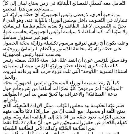
التّعامل معه كممثّلٍ للمصالح اللّبنانيّة في زمن يحتاج لبنان إلى كلّ
مساعدة من هذا المجتمع...
من ناحيةٍ أخرى، لا يعطى رئيس الجمهوريّة أيّ حصّة وزاريّة كي
تشارك في التّصويت داخل مجلس الوزراء بالنّيابة عنه، وهو الّذي لا
يحقّ له التّصويت، لا قبل الطّائف ولا بعده، بحُكْم نظامنا البرلمانيّ،
ولا سيّما أنّه، كما أسلفنا، لا سياسة لرئيس الجمهوريّة يحاسب عنها،
فهو غير مسؤول سياسيًّا...
وعليه يكون أيّ رفضٍ لتوقيع مرسوم تكشيلة وزاريّة بحجّة الحصول
على حصّة رئاسيّة مخالفةً للدّستور وللنّظام البرلمانيّ وروحيّته،
يحاسب عليها رئيس الجمهوريّة.
وقد سبق للرّئيس عون أن انتقد علنًا، قبل سنة 2016، بصفته رئيس
كتلة نيابيّة كبرى إعطاء حصّةٍ وزاريّةٍ للرّئيس ميشال سليمان،
استنادًا لتسوية "الدّوحة" الّتي تلت غزوة حزب اللّه ورفاقه لبيروت
والجبل.
كما أنّ ربط تسمية الوزراء المسيحيّين برئيس الجمهوريّة بحجّة
"الميثاقيّة" أمرٌ مرفوضٌ كلّيًّا نظرًا لما أسلفنا من شروحات حول
بدعة "الميثاقيّة" والاعتراف بها كحقّ نقضٍ بيد أمراء الطّوائف
وأحزابها.
فشرعيّة الحكومة بيد مجلس النّوّاب، ممثّل الإرادة الشّعبيّة، الّذي
يمنح الثّقة أو يحجبها... مع اللّفت أنّ من أصل 128 نائبًا يتألّف منهم
مجلس النّوّاب، تعود حصّة من 34 نائبًا إلى الطّائفة المارونيّة، وهي
كفيلة بالدّفاع عن حقوق المسيحيّين في حين أنّ هناك 27 نائبًا فقط
من الطّائفة السّنّيّة وكذلك الأمر للطّائفة الشّيعيّة.
بالنتيجة، ليس لرئيس الجمهوريّة أيّ صلاحية نصًّا أو عرفًا تمنحه