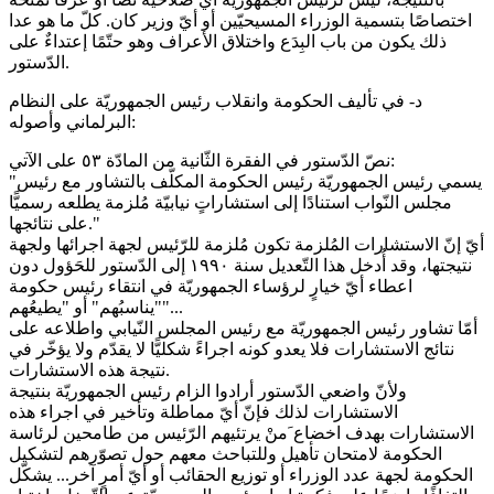
اختصاصًا بتسمية الوزراء المسيحيّين أو أيّ وزير كان. كلّ ما هو عدا
ذلك يكون من باب البِدَع واختلاق الأعراف وهو حتّمًا إعتداءٌ على
الدّستور.
د- في تأليف الحكومة وانقلاب رئيس الجمهوريّة على النظام
البرلماني وأصوله:
نصّ الدّستور في الفقرة الثّانية من المادّة ٥٣ على الآتي:
"يسمي رئيس الجمهوريّة رئيس الحكومة المكلّف بالتشاور مع رئيس
مجلس النّواب استنادًا إلى استشاراتٍ نيابيّة مُلزمة يطلعه رسميًّا
على نتائجها."
أيّ إنّ الاستشارات المُلزمة تكون مُلزمة للرّئيس لجهة اجرائها ولجهة
نتيجتها، وقد أُدخل هذا التّعديل سنة ١٩٩٠ إلى الدّستور للحَؤول دون
اعطاء أيّ خيارٍ لرؤساء الجمهوريّة في انتقاء رئيس حكومة
"يناسبُهم" أو "يطيعُهم"...
أمّا تشاور رئيس الجمهوريّة مع رئيس المجلس النّيابي واطلاعه على
نتائج الاستشارات فلا يعدو كونه اجراءً شكليًّا لا يقدّم ولا يؤخّر في
نتيجة هذه الاستشارات.
ولأنّ واضعي الدّستور أرادوا الزام رئيس الجمهوريّة بنتيجة
الاستشارات لذلك فإنّ أيّ مماطلة وتأخير في اجراء هذه
الاستشارات بهدف اخضاع َمنْ يرتئيهم الرّئيس من طامحين لرئاسة
الحكومة لامتحان تأهيل وللتباحث معهم حول تصوّرهم لتشكيل
الحكومة لجهة عدد الوزراء أو توزيع الحقائب أو أيّ أمرٍ آخر... يشكّل