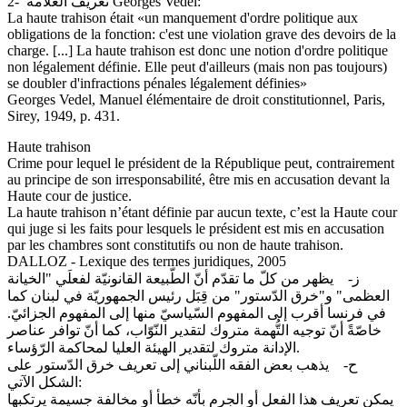
2- تعريف العلّامة Georges Vedel:
La haute trahison était «un manquement d'ordre politique aux
obligations de la fonction: c'est une violation grave des devoirs de la
charge. [...] La haute trahison est donc une notion d'ordre politique
non légalement définie. Elle peut d'ailleurs (mais non pas toujours)
se doubler d'infractions pénales légalement définies»
Georges Vedel, Manuel élémentaire de droit constitutionnel, Paris,
Sirey, 1949, p. 431.
Haute trahison
Crime pour lequel le président de la République peut, contrairement
au principe de son irresponsabilité, être mis en accusation devant la
Haute cour de justice.
La haute trahison n’étant définie par aucun texte, c’est la Haute cour
qui juge si les faits pour lesquels le président est mis en accusation
par les chambres sont constitutifs ou non de haute trahison.
DALLOZ - Lexique des termes juridiques, 2005
‌ز- يظهر من كلّ ما تقدّم أنّ الطّبيعة القانونيّة لفعلَي "الخيانة
العظمى" و"خرق الدّستور" من قِبَل رئيس الجمهوريّة في لبنان كما
في فرنسا أقرب إلى المفهوم السّياسيّ منها إلى المفهوم الجزائيّ.
خاصّةً أنّ توجيه التُّهمة متروك لتقدير النّوّاب، كما أنّ توافر عناصر
الإدانة متروك لتقدير الهيئة العليا لمحاكمة الرّؤساء.
‌ح- يذهب بعض الفقه اللّبناني إلى تعريف خرق الدّستور على
الشكل الآتي:
يمكن تعريف هذا الفعل أو الجرم بأنّه خطأ أو مخالفة جسيمة يرتكبها