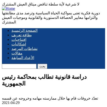
لا شرعية لأية سلطة تناقض ميثاق العيش المشترك
دورية فكرية تعنى بمواكبة الحياة السياسية وترصد مدى مطابقتها
والتزامها معايير الحصافة الدستورية والقانونية وموجبات العيش
المشترك
الصفحة الرئيسية
Main
بطاقة تعريف
افتتاحيات
navigation
إشكاليات
نشاطات المرصد
مقالات
الأعداد السابقة
بحث
دراسة قانونية تطالب بمحاكمة رئيس
الجمهورية
تعدّد خروقات قام بها خلال ممارسته مهامه وخروجه عن قسمه
2021-04-29