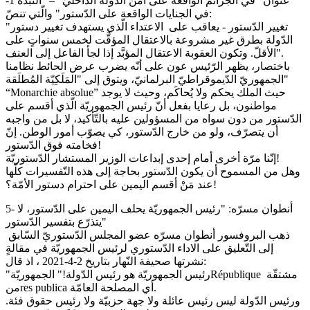
عنوان "في الجرائم الواقعة على أمن الدّولة الدّاخليّ" – "النّبذة 1-
في الجنايات الواقعة على الدّستور" والّتي تنصّ:
"تغيير الدّستور - يعاقب على الاعتداء الّذي يستهدف تغيير دستور
الدّولة بطرق غير مشروعة بالاعتقال المؤقَّت لخمس سنواتٍ على
الأقلّ. وتكون العقوبة الاعتقال المؤبَّد إذا لجأ الفاعل إلى العنف".
باختصار، يظهر الرّئيس عون على أنّه يضرب عرض الحائط نظامنا
الجمهوريّ الدّيموقراطيّ البرلمانيّ، ويتوق إلى "المَلَكِيّة المُطلَقة"
“Monarchie absolue” حيث الملك يحكم ولا يُحاكَم، وحيث لا يوجد
مواطنون، بل رعايا بفعل أنّ رئيس الجمهوريّة الّذي أقسم على
الدّستور من دون سواه من المسؤولين عليه بالتّأكيد، لا بل من واجبه
أن يتصرّف، ولو من خارج الدّستور، كي يصوّب أمور الوطن. إنّ
فخامته فوق الدّستور!
إنّنا مرّة أخرى أمام إحدى إبداعات الوزير المستشار الدّستوريّة!
وهل من المسموح أن يكون الدّستور بحاجة إلى هذه التّفسيرات كلّها
عند مَنْ أقسم اليمين على احترام دستور الأمّة؟!
5- أنطوان مسرّه: "رئيس الجمهوريّة يحلف اليمين على الدّستور، لا
يتذرّع بتفسير الدّستور"
ذهب البروفسور أنطوان مسرّه عضو المجلس الدّستوريّ السّابق
إلى التّعليق على الاداء الدّستوري لرئيس الجمهوريّة في مقالةٍ
نشرتها صحيفة النّهار بتاريخ 2-4-2021 ، اذ قال:
"رئيس الجمهوريّة هو رئيس الدّولة!" الجمهوريّةRépublique مشتقّة
منres publica أي المصلحة العامّة.
ورئيس الدّولة ليس رئيس عائلة ولا جهة حزبيّة ولا رئيس حقوق فئة.