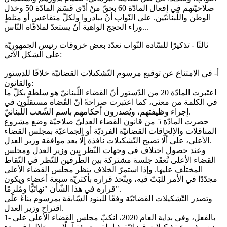
صلاحيّتهم في إفعال المادّة 60 بحقّ منْ أدّى قَسَمَ المادّة 50 وخذل
الوطن واللّبنانيّين. على النّواب أنْ يبادروا ولكلّ متقاعسٍ أو متلطٍ
وراء الحجج الواهية أنْ يستعدّ لملاقاة النّاس...
ثالثًا - تذكيرًا للسّادة النّواب نعدّد بعض خروقات رئيس الجمهوريّة
على الشكل الآتي:
أ- في الامتناع عن توقيع مرسوم التّشكيلات القضائيّة خلافًا للدستور
والقانون:
اعتَبرت المادّة 20 من الدّستور أنّ القضاء اللّبنانيّ هو سلطة بكلّ ما
في الكلمة من معنى، كما اعتَبرت صراحةً أنّ القُضاة مستقلّون في
إجراء وظيفتهم، ويُصدرون أحكامهم باسم الشّعب اللّبنانيّ.
حصرت المادّة 5 من قانون القضاء العدليّ صلاحيّة وضع مشروع
المناقلات والإلحاقات القضائيّة الفرديّة أو الجماعيّة بمجلس القضاء
الأعلى، على ألّا تصبح التّشكيلات نافذة إلّا بعد موافقة وزير العدل.
وعند حصول اختلاف في وجهات النّظر بين وزير العدل ومجلس
القضاء الأعلى تُعقَد جلسة مشتركة بين الطّرفين للنّظر في النّقاط
المختلَف عليها. وإذا استمرّ الخلاف ينظر مجلس القضاء الأعلى
مجدّدًا في الأمر للبَتّ فيه، ويتّخذ قراره بأكثريّة سبعة أعضاء ويكون
قراره في هذا الشّأن "نهائيًّا ومُلزِمًا".
وتصدر التّشكيلات القضائيّة وفقًا للبنود السّابقة بمرسوم بناءً على
اقتراح وزير العدل.
1- بالفعل، وفي بداية العام 2020، انكبّ مجلس القضاء الأعلى على