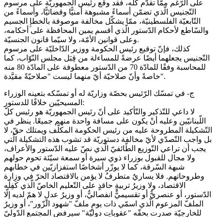
على الرّغم ممّا تقدّم كلّه، فقد وقّع رئيس الجمهوريّة على مرسوم
التّجنيس الّذي تضمّن أسماءً مشبوهة أمنيًّا وقضائيًّا، وأسماءً من
التّابعيّة الفلسطينيّة، ممّا يشكّل مخالفة موصوفة بالخطإِ الجسيم
والسّاطع لأحكام الدّستور الّذي أقسم يمين المحافظة على أحكامه،
وعلى قوانين الأمّة، ولا سيّما قانون الجنسيّة.
كذلك، فإنّ توقيع رئيس الحكومة ووزير الدّاخليّة على مرسوم
التّجنيس يجعلهما أيضًا عرضةً للمساءلة من قِبَل مجلس النّوّاب، كما
للمحاسبة وفقًا للمادّة 70 من الدّستور معطوفة على المادّة 80 منه
خاصةً وأنّ صلاحيّة أيّ منهما ليست "صلاحيّةً مقيَّدة".
ج- في تمسّك الرّئيس بحصّة وزاريّة له أو تمسّكه بتعينه الوزراء
المسيحيّين خلافًا للدستور:
لا داعي للتّذكير والتّأكيد على أنّ رئيس الجمهوريّة هو رئيس كلّ
اللّبنانيّين وعليه أنْ يكون على مسافة واحدة منهم جميعًا. ينظر في
التّشكيلة المطروحة عليه من رئيس الحكومة المكلّف ويمتلك حقّ، لا
بل واجب التّصدّي لأيّ مخالفة دستوريّة قد تشوب هذه التشكيلة الّتي
يجب أن تراعي التّوزيع الطّائفيّ الّذي نصّ عليه الدّستور والأعراف،
ولا مجال للقبول بوزراء ذوي سيرة أو سمعة سيّئة تحوم حولهم
شبهة السّرقة، كما لا يوزّر أشخاصًا استفزازيّين في خطابهم
وطروحاتهم. فلا يساريٌ متطرفٌ لا يؤمن بالاقتصاد الحرّ في وزارة
الاقتصاد، ولا وزيرُ تربيةٍ حاقدٍ على التّعليم الخاصّ الّذي كَفِلَه
الدّستور، أو عنصريٌّ أو تقسيميٌّ انفصاليٌّ، أو وزيرُ عدلٍ لا همّ لديه إلّا
الملفّ المزعوم الّذي اسمّي ذات يومٍ ملفّ "شهود الزّور"، أو وزيرٌ
للخارجيّة صدرت بحقّه "عقوبات دوليّة" سيرفض المجتمع الدّوليّ