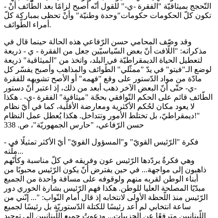
- التّحجج بميثاقيّة "الفقرة -ي-" للقول أنّه أصبح لزامًا بعد الطّائف أنْ
تكون كلّ الحكومات حكومات"وحدة وطنيّة" وأنْ تحظى بمباركة كلّ
أمراء الطّوائف.
وقد وصّف المحامي حسن الرّفاعي هذه الحالة حينما قال في
مذكراته: "اللّافت أنّ بعض السّياسيّين جعل من الفقرة - ي - ذريعة
لتعطيل الحياة الديمقراطيّة في البلد، واتخذ من "الميثاقية" ذريعة
لوضع الـ"فيتو" في يدّ "ممثّلي" الطّوائف والمذاهب وأصبح يفسّر کل
مادّة من مواد الدّستور على وقع "فهمه" أو الأصح تشويهه للفقرة
-ي- حتّى أنّ البعض الآخر ذهب أبعد من ذلك، إذ اعتبر أنّ دستور
الطّائف قائم على الحکم التّوافقي بحجّة "ميثاقية" الفقرة -ي- . هكذا
لا يعود مكان لحُكم الأكثرية ومعارضة الأقلّية، كما في أيّ نظام
ديمقراطيّ، بل تختلط الأمور وتتداخل. هكذا يُعطل عمل النظام!"
حسن الرّفاعي، "حارس الجمهوريّة"، ص. 338
- فكرة "الرّئيس القويّ" و"المسؤول القويّ" أيّ الأكثر تمثيلًا في
ملّته...
وهي فكرةٌ يردّدها الرّئيس عون وفريقه في كلّ مناسبة وكأنّهم
ذاهبون إلى مواجهة... في حين يفترض أنّ يكون الرّئيس محبوبًا من
أبناء الوطن لقربه منهم ولوقوفه على مسافة واحدة من الجميع
مبدّيًا المصلحة العليا للوطن. هكذا فهم الرّئيس بشارة الخوري دور
الرّئيس منذ اللّحظة الأولى لانتخابه إذ قال أمام النّواب: "... إنّني من
ساعة انتخابي لم أعد رئيسًا للكتلة الدّستوريّة بل رئيسًا لجميع
اللّبنانيين مترفعًا عن الحزبيات... ودعوتُ جميع اللّبنانيين إلى توحيد