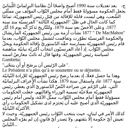
ج‌- بعد تعديلات سنة 1990 أصبح واضحًا أنّ نظامنا البرلمانيّ اللّبنانيّ
يجعل الحكومة مسؤولةً فقط أمام مجلس النّوّاب المؤلّف من ممثّلي
الشّعب، وهي ليست قابلة للإقالة من قِبَل رئيس الجمهوريّة، تمامًا
كما كانت الحال في ظلّ "الجمهوريّة الثّالثة" الفرنسيّة منذ سنة
1877، وعلى الأخصّ بعد سنة 1879. وللتّاريخ نَذكرُ أنّه يوم 16 أيّار
1877 نشأت أزمة بين رئيس الجمهوريّة الماريشال " De MacMahon"
والحكومة الفرنسيّة تطوّرت وتفاقمت لتشمل مجلس النّوّاب، بعدما
قام رئيس الجمهوريّة بممارسة حقّه الدّستوريّ بإقالة الحكومة وبحلّ
مجلس النّوّاب. إذ أعاد الفرنسيّون انتخاب أكثريّة نيابيّة مناهضة
لسياسة رئيس الجمهوريّة. وقتها قال له نائبٌ معارضٌ اسمه
Gambetta:
"على الرّئيس أن يرضَخ أو أن يتنحّى".
Le Président n’a plus qu’à se soumettre ou se démettre.
وهذا ما حصل فعلًا، إذ بعدما رضخ رئيس الجمهوريّة للإرادة النّيابيّة
سنة 1877 عاد واستقال سنة 1879. هكذا نشأت الأعراف البرلمانيّة
الّتي، على الرّغم من صراحة النّصّ الدّستوريّ الّذي يعطي رئيس
الجمهوريّة صلاحيّة تسمية الوزراء واقالتهم، جعلت الحكومات
مسؤولةً فقط أمام مجلس النّوّاب، ممثّل الأمّة، وليس أمام رئيس
الجمهوريّة الّذي أصبح عليه أن يَحترَم لدى تشكيل الحكومات رأي
الأكثريّة النّيابيّة.
كذلك الأمر في لبنان، حيث ينتخب النّوّاب رئيس الجمهوريّة، وحيث لا
تعيش أيّ حكومة إلّا بثقتهم، ولا يَصدر أيّ قانونٍ إن لم يقرّه المجلس
النّيابيّ...