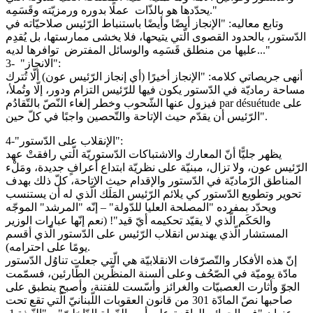
يحدّدها هو بالذّات عملًا بدوره ورمزيّته وقَسَمِه."
وتابع معاليه: "الإنجاز أيضًا وأيضًا باستنباط الرّئيس صلاحيّاته في
الدّستور، بالحدود القصوى الّتي يتيحها، فلا يخشى ممارستها، بل يُقدِم
عليها من منطلق قَسَمِه والوسائل المفترض توافرها لديه..."
3- "الانجاز":
أنهى جريصاتي كلامه: "الإنجاز أخيرًا (أي إنجاز الرّئيس عون) ألّا تُترك
مساحة رماديّة في الدّستور يكون فيها للرّئيس التزام ودور، إلّا وتُملأ،
فيزول عنها الشّحوب وخطر إلغاء النّصّ بالتّقادُم par désuétude على
الرّئيس أن يقدّم حيث الإتاحة والتّحصين واجبًا في كلّ حين".
4-"الإنقلاب على الدّستور":
يظهر جليًّا أنّ المعارك والاشتباكات الدّستوريّة الّتي رافقتْ عهد
الرّئيس عون، ولا تزال، مبنيّة على نظريّة ابتداع أعرافٍ جديدة، ومَلْء
المناطق الرّماديّة في الدّستور والإقدام حيث الإتاحة، كلّ ذلك بهدف
تحوير وتطويع الدّستور كي يلائم الرّئيس المَلَك الّذي له أن يستنسب
ويحدّد بمفرده "المصلحة العليا للدّولة" – إنّه "المرشد" الموجّه
والحَكَم الّذي لا يقيّد تحكيمه أيّ قيد"! (نعم إنّها عبارات الوزير
المستشار الّذي يهندس انقلاب الرّئيس على الدّستور الّذي أقسم
يومًا على احترامه).
إنّ هذه الأفكار والتّصرّفات الانقلابيّة هي الّتي جعلت تناوُل الدّستور
مادّة يوميّة في الصّحُف وعلى ألسنة المنظّرين الطّارئين، فسمّمت
الجوّ وأثارت العصبيّات والغرائز وأسّست للفتنة، وأصبح ينطبق على
صاحبها نصّ المادّة 301 من قانون العقوبات اللّبنانيّ الّتي تقع تحت