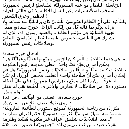
الرّئاسيّة" للنّظام مع عدم المسؤوليّة السّياسيّة لرئيس الجمهوريّة
المنتخَب لستِّ سنوات وغير القابل للإقالة إلّا في حالتَي الخيانة
العظمى وخرق الدّستور!
وللتّأكيد على أنّ النّظام السّياسيّ اللّبنانيّ كان برلمانيًّا منذ نشأته، ولا
يزال، نذكّر بما قاله كلٌّ من النّائب الرّاحل جورج سعادة، ممثّل
الجبهة اللّبنانيّة في مؤتمر الطّائف، والعميد ريمون إدّه، الّذي لم
يشارك في الطّائف، بخصوص طبيعة النّظام السّياسيّ اللّبنانيّ
وصلاحيّات رئيس الجمهوريّة.
اذ قال جورج سعادة
"ما هي هذه الصّلاحيّات الّتي كان الرّئيس يتمتّع بها فعليًّا وعمليًّا؟ هل
يمكن أحد أن يعيّن نصًّا واحدًا أُعطي بموجبه رئيس الحكومة
صلاحيّات كانت نصًّا أو عرفًا من صلاحيّات رئيس الجمهوريّة؟ هل في
إمكان أحد أن يبيّن أنّ صلاحيّة واحدة أُعطيت مجلس الوزراء لم تكن
له عرفًا... إنّ ما كان يتمتّع به (رئيس الجمهوريّة) في ظلّ أحكام
دستور 1926 من صلاحيّات لا تتعارض والأعراف المتّبعة بقي لم يتغيّر
ولم يتبدّل."
جورج سعادة، "قصتي مع الطّائف"، ص. 163
وروى نقولا نصيف نقلًا عن ريمون إدّة:
"ميّز إدّه بين رئاسة الجمهوريّة كموقع دستوري للطّائفة المارونيّة
تستمدّ منه امتيازًا سياسيًّا أكثر منه دستوريًّا بحكم اقتران ممارسة
هذه الصّلاحيّات بتطبيق أعراف غير مكتوبة مُقيّدة ومُلزمة..."
نقولا ناصيف من كتاب ريمون إدّه، "جمهوريّة الضمير"، ص. 456