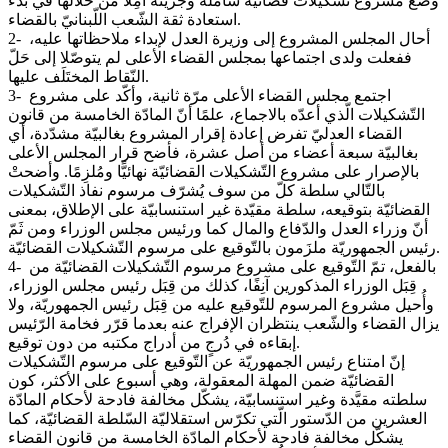
وضع مشروع تشكيلات قضائيّة شاملة وجريئة آمِلًا من خلالها في بدء
استعادة ثقة الشّعب اللّبنانيّ بالقضاء.
2- أحال المجلس المشروع إلى وزيرة العدل لإبداء ملاحظاتها عليه،
ففعلت ولدى اجتماعها بمجلس القضاء الأعلى لم يتوصّلا إلى حَلّ
النّقاط المختَلَف عليها.
3- اجتمع مجلس القضاء الأعلى مرّة ثانية، وأكّد على مشروع
التّشكيلات الّذي أعدّه بالاجماع، علمًا أنّ المادّة الخامسة من قانون
القضاء العدليّ تفرض إعادة إقرار المشروع بغالبيّة مشدّدة، أي
بغالبيّة سبعة أعضاء من أصل عشرة، فأضح قرار المجلس الأعلى
بالإصرار على مشروع التّشكيلات القضائيّة نهائيًّا ومُلزِمًا. وأضحتْ
بالتّالي سلطة كلّ من سوف يُشرّف مرسوم نفاذ التّشكيلات
القضائيّة بتوقيعه، سلطة مقيّدة غير استنسابيّة على الإطلاق، بمعنى
أنّ وزراء العدل والدّفاع والمال كما ورئيس مجلس الوزراء ومن ثَمّ
رئيس الجمهوريّة ملزَمون بالتّوقيع على مرسوم التّشكيلات القضائيّة.
4- بالفعل، تمّ التّوقيع على مشروع مرسوم التّشكيلات القضائيّة من
قِبَل الوزراء المذكورين آنِفًا، كذلك من قِبَل رئيس مجلس الوزراء،
وأُحيل مشروع المرسوم للتّوقيع عليه من قِبَل رئيس الجمهوريّة، ولا
يزال القضاء والشّعب ينتظران الإفراج عنه بعدما قرّر فخامة الرّئيس
إبقاءه في دُرجٍ من أدراج مكتبه من دون توقيع.
إنّ امتناع رئيس الجمهوريّة عن التّوقيع على مرسوم التّشكيلات
القضائيّة ضمن المهلة المعقولة، وهي أسبوع على الأكثر، كون
سلطته مقيَّدة وغير استنسابيّة، يشكّل مخالفة فادحة لأحكام المادّة
العشرين من الدّستور الّتي تكرّس استقلاليّة السّلطة القضائيّة، كما
يشكّل مخالفة فادحة لأحكام المادّة الخامسة من قانون القضاء