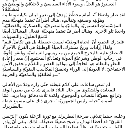
الدستورُ هو الحلّ، وسوء الأَداء السياسيّ والأخلاقيّ والوطنيّ هو
المشكلةُ؟
لقد صار واضحًا أنّنا أمامَ مخطّطٍ يَهدِفُ إلى تغييرِ لبنان بكيانِه ونظامِه
وهوِّيتِه وصيغتِه وتقاليدِه. هناك أطرافٌ تَعتمدُ منهجيّةَ هدمِ
المؤسّساتِ الدستوريّةِ والماليّةِ والمصرفيّةِ والعسكريّةِ والقضائيّةِ،
واحدةً تلو الأخرى. وهناك أطرافٌ تعتمدُ منهجيّةَ افتعالِ المشاكلَ أيضًا
لتَمنعَ الحلولَ، والتسويات."
"فليدرك الجميع أنّ الحياة الوطنيّة ليست حِصصًا، بل هي تكاملُ قيمٍ
ولقاءُ إرادات وربحٌ مشترك. الحياةُ الوطنيّةُ هي الفرحُ بالآخَر لا
الانتصارُ عليه. فليخرج الجميع من متاريسهم السياسيّةِ ويلتقوا إخْوةً،
في رحابِ الوطن وشرعيّةِ الدولة وتعدّديّةِ المجتمع. إنَّ معيار إعادةِ
النظرِ بالنظامِ هو الحاجةُ إلى مواكبةِ العصرِ والتقدِّم وتحقيقِ الأمنِ
الاجتماعيّ، لا العودةُ إلى الوراء وتحقيقُ المكاسب الفئويّةِ والسياسيّةِ
والطائفيّةِ والمذهبيّة والحزبية..."
لم تمضِ ساعات على كلام غبطته حتّى زاره وفدٌ من الأهالي
للمعايدة وللشكوى من حال البلاد فانبرى شابٌ من ضمن الوفد
وترافع بعفويّة المُصاب والموجوع، ولمّدة ثلاث دقائق وما يزيد، عمّا
أسماه "خيانة رئيس الجمهوريّة"، جرى ذلك على مسمع غبطة
البطريرك...
وعليه، حينما تتلاقى صرخة البطريرك مع ثورة الرّعيّة يكون "الرّئيس
القويّ" قد أخطأ الهدف وأصبح ضعيفًا ضعيفًا... لذلك، يبقى أنْ يبادر
النّواب، وتحديدًا في ظلّ نظامنا البرماني، للقيام بدورهم واستعمال