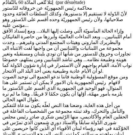
لِئلّا تُلْغى المادّة 60 بالتّقادُم (par désuétude)
محاكمة رئيس الجمهوريّة عن خروقاته للدّستور
لأنّ الدّولة لا تستقيم إلا بدستورها، وكذلك السلطات العامّة وحدود
صلاحياتها، ولأن رئيس الجمهوريّة وحده أقسم على الدّستور وهو
مؤتمن عليه...
وإزاء الحالة المأسويّة الّتي وصلت إليها البلاد... ومع إنسداد الأفق
أمام اللبنانيين... وبعد النداءات العالميّة وأبرزها من حاضرة الفاتيكان
والبطريرك الماروني وهيئات المجتمع المدني وغيرهم... وجدت
مجموعة من اللبنانيات واللبنانيين أن من واجبها لفت الانتباه الى
تجاوزات وخروق للدستور من شأنها ان تودي بلبنان ومستقبله وتغير
هويته وطبيعة نظامه... وهي تناشد اللبنانيين ومن يمثلهم، خصوصًا
نواب الأمة، القيام بواجبهم لأن الاستمرار في إدارة شؤون الدّولة كما
لو أن الأيام عادية وطبيعية يعني أخذ البلد الى الانتحار.
ومن موقع المسؤولية الوطنية فاننا ندعو الجميع الى توحيد الصوت
لافهام رئيس الجمهورية بان الامور لا يمكن ان تستمر على هذا
المنوال، فهو الوحيد في الجمهورية الذي أقسم على الدّستور ما
يلزمه بأمور مهمّة، أوّلها أن يكون حكمًا لا فريقًا.. وهذا ما لم نره
طوال العهد الحالي.
من أجل هذه الغاية، وضعنا هذا النص لعلّه يكون مدعاة للتفكير
والتأمل والتحرك، وقد تبنته مجموعة من الشخصيات الفاعلة في
الحقلين العام والأكاديمي، منها الرّئيس شكري صادر رئيس مجلس
شورى الدّولة سابقًا والاستاذ دوري شمعون الّذي تمرّس في
الحَوْكَمَة في عهد رؤساء لبنان الأقوياء أي الّذين كانوا حريصين على
لبنان بماهيته ورسالته، كما تبنى النص المرجع الدستوري الاستاذ