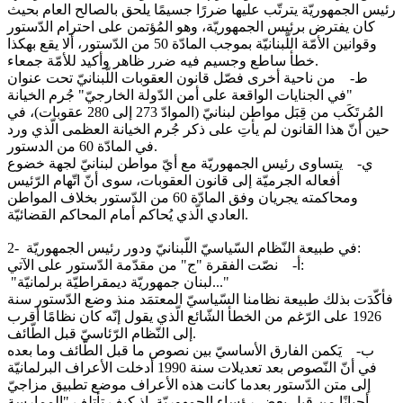
رئيس الجمهوريّة يترتّب عليها ضررًا جسيمًا يلحق بالصالح العام بحيث
كان يفترض برئيس الجمهوريّة، وهو المُؤتمن على احترام الدّستور
وقوانين الأمّة اللّبنانيّة بموجب المادّة 50 من الدّستور، ألا يقع بهكذا
خطأ ساطع وجسيم فيه ضرر ظاهر وأكيد للأمّة جمعاء.
‌ط- من ناحية أخرى فصّل قانون العقوبات اللّبنانيّ تحت عنوان
"في الجنايات الواقعة على أمن الدّولة الخارجيّ" جُرم الخيانة
المُرتَكَب من قِبَل مواطن لبنانيّ (الموادّ 273 إلى 280 عقوبات)، في
حين أنّ هذا القانون لم يأتِ على ذكر جُرم الخيانة العظمى الّذي ورد
في المادّة 60 من الدستور.
‌ي- يتساوى رئيس الجمهوريّة مع أيّ مواطن لبنانيّ لجهة خضوع
أفعاله الجرميّة إلى قانون العقوبات، سوى أنّ اتّهام الرّئيس
ومحاكمته يجريان وفق المادّة 60 من الدّستور بخلاف المواطن
العادي الّذي يُحاكم أمام المحاكم القضائيّة.
2- في طبيعة النّظام السّياسيّ اللّبنانيّ ودور رئيس الجمهوريّة:
أ‌- نصّت الفقرة "ج" من مقدّمة الدّستور على الآتي:
"لبنان جمهوريّة ديمقراطيّة برلمانيّة..."
فأكّدَت بذلك طبيعة نظامنا السّياسيّ المعتمَد منذ وضع الدّستور سنة
1926 على الرّغم من الخطأ الشّائع الّذي يقول إنّه كان نظامًا أقرب
إلى النّظام الرّئاسيّ قبل الطّائف.
ب‌- يَكمن الفارق الأساسيّ بين نصوص ما قبل الطّائف وما بعده
في أنّ النّصوص بعد تعديلات سنة 1990 أدخلت الأعراف البرلمانيّة
إلى متن الدّستور بعدما كانت هذه الأعراف موضع تطبيق مزاجيّ
أحيانًا من قبل بعض رؤساء الجمهوريّة. إذ كيف تأتلف "الممارسة