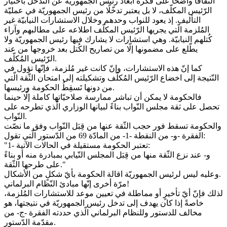
التفافًا واضحًا على فكرة ابعاد رئيس الجمهوريّة عن التّدخل باختيار
الرّئيس المكلّف، لا بل يعتبر تدخّلًا من رئيس الجمهوريّة في عمليّة
التأليف. إذ يعود للنواب وحدهم وخلال الاستشارات النيابيّة غير
المُلزمة الّتي يجريها الرّئيس المكلّف اطلاعه على مطالبهم وآراء
كُتلهم النيابيّة. وهي استشارات لا يشارك فيها رئيس الجمهوريّة ولا
يطّلع على مضمونها إلّا من تصاريح الكُتل بعد خروجها من عند
الرّئيس المُكلّف.
كما إنّ هذه الاستشارات، وإنّ كانت غير مُلزمة، فإنّها تؤول في
النّتيجة إلى اخضاع الرّئيس المُكلّف وتشكيلته إلى امتحان الثّقة الّتي
من دونها تَسقِطُ الحكومة ورئيسها.
فالحكومة لا يمكن أن تباشر ممارسة صلاحيّاتها كاملة إلّا حينما
تحصل على ثقة مجلس النّواب بناءً لبيانها الوزاري الّذي تطرحه على
النّواب.
والحكومة تسقط فور حجب الثّقة عنها من قِبَل النّواب وفق ما نصّت
الفقرة -و- من النقطة -1- من المادّة 69 من الدّستور الّتي تقول:
"1- تعتبر الحكومة مستقيلة في الحالات الآتية:
و- عند نزع الثّقة منها من قِبَل المجلس النّيابي بمبادرة منه أو بناءً
على طرحها الثّقة."
وعليه ليس لرئيس الجمهوريّة اقالة الحكومة بأيّ شكلٍ من الأشكال.
مرّة أخرى إنّها مبادئ النّظام البرلماني!
لذلك فإنّ أيّ تأخيرٍ أو مماطلة في تعيين موعد للاستشارات المُلزمة،
خاصةً إذا كان يهدف إلى تدخل رئيس الجمهوريّة في نتيجتها، هو
مخالف للدستور وللنظام البرلماني الّذي حددته الفقرة -ج- من
مقدّمة الدّستور.