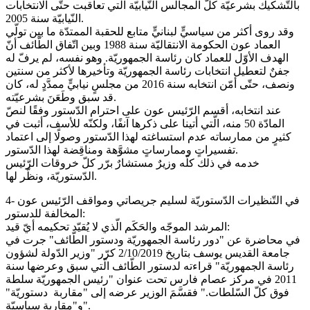
بالتّشكيك بشرعيّة كلّ المجالس النّيابيّة الّتي تعاقبت حتّى الانتخابات
النّيابيّة سنة 2005.
وقد روى أكثر من سياسيٍّ لبنانيٍّ متابع للحقبة الممتدّة ما بين تولّي
العماد عون الحكومة الانتقاليّة سنة 1988 وبين اتّفاق الطّائف أنّ
الهدف الأوّل للعماد كان رئاسة الجمهوريّة. وهو نفسه، لم يرفّ له
جفنٌ لتعطيل انتخابات رئاسة الجمهوريّة وتأخيرها لأكثر من سنتين
ونصف، حتّى أمّن انتخابه سنة 2016 من مجلسٍ نيابيٍّ ممدَّدٍ له، كان
قد سبق وطَعَنَ بشرعيّته.
عند انتخابه، أقسم الرّئيس عون على احترام الدّستور وفقًا لنصّ
المادّة 50 منه، الّتي أتينا على ذكرها آنفًا، ولكنّه للأسف، أثبت في
كثيرٍ من ممارساته عدم استساغته لهذا الدّستور وصولًا إلى اعتماد
تفسيراتٍ وممارساتٍ مشوَّهة ومناقِضة لهذا الدّستور.
خدمه في ذلك كلّه وزيرٌ مستشارٌ برّر كلّ خروقات الرّئيس
الدّستوريّة، ونظّر لها.
4- في التّنظيرات الدّستوريّة لسليم جريصاتي ومواقف الرّئيس عون
المخالفة للدستور:
المرشد الموجّه والحَكَم الّذي لا يُقيّد تحكيمه أيّ قيد:
في محاضرة عن "دور رئاسة الجمهوريّة ودستور الطّائف" جرت في
جامعة القديس يوسف بتاريخ 2/10/2019 كرّر "وزير الدّولة لشؤون
رئاسة الجمهوريّة" قراءته لدستور الطّائف الّتي سبق وعرضها سنة
2011 في مركز عصام فارس تحت عنوان "رئيس الجمهوريّة سلطة
فوق كلّ السّلطات." فقسَّمَ الوزير عرضه إلى "مقاربة دستوريّة"
و"مقاربة سياسيّة".