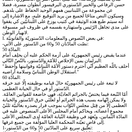
حسن الرفاعي والخبير الدّستوري البرفيسور أنطوان مسرة، فضلا
عن مجموعة من اللبنانيين همهم الوحيد الحفاظ على بلدهم.
وسيكون النص متاحًا لجميع من يريد التوقيع عليه، مع الاشارة إلى
أنه سيتم طبع هذه الوثيقة في كتيب يوزع على اللّبنانيّين كي يقفوا
على مدى تجاهل الرّئيس واستهتاره بقسمه في ظروف غير مسبوقة
لانهيار الوطن.
I. في بعض النّصوص والمعلومات الدّستوريّة والقانونيّة:
-نصّت المادّتان 50 و60 من الدّستور على الآتي:
المادّة 50:
عندما يقبض رئيس الجمهوريّة على أزمة الحكم عليه أن يحلِف أمام
البرلمان يمين الإخلاص للأمّة والدّستور، بالنّصّ التّالي:
"أحلف باللّه العظيم أنّي أحترم دستور الأمّة اللّبنانيّة وقوانينها وأحفظ
استقلال الوطن اللّبنانيّ وسلامة أراضيه."
المادّة 60:
لا تبعة على رئيس الجمهوريّة حالَ قيامه بوظيفته إلّا عند خرقه
الدّستور أو في حال الخيانة العظمى.
أمّا التّبعة فيما يختصّ بالجرائم العاديّة، فهي خاضعة للقوانين العامّة.
ولا يمكن اتّهامه بسبب هذه الجرائم أو لعلّتَي خرق الدّستور والخيانة
العظمى إلّا من قِبَل مجلس النّوّاب بموجب قرار يصدره بغالبيّة ثلثَيْ
مجموع أعضائه، ويحاكم أمام المجلس الأعلى المنصوص عليه في
المادّة الثّمانين، ويُعهَد في وظيفة النّيابة العامّة لدى المجلس الأعلى
إلى قاضٍ تعيّنه المحكمة العليا المؤلّفة من جميع غرفها.
1-تعليق سريع على المادّتين 50 و60 من الدّستور: