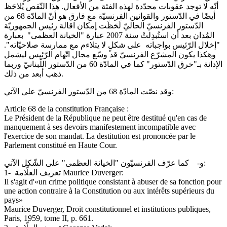
أنّه لا توجد عقوبات محدّدة لهذه الفئة من الأفعال. هذا النّقص يُلاحَظ
أيضًا في الدّستور والقوانين الفرنسيّة مع فارق هو أنّ المادّة 68 من
الدّستور الفرنسيّ الحاليّ لَحَظَت إمكان اقالة رئيس الجمهوريّة
المُدان بعد أن استُبدِلتْ سنة 2007 عبارة "الخيانة العظمى" بعبارة
"إخلال الرّئيس بواجباته على شكلٍ لا يتلاءم مع ممارسة صلاحيّاته".
وهكذا يكون المشرّع الفرنسيّ قد وسّع مجال اتّهام الرّئيس ليشمل
الإدانة بـ"خرق الدّستور" كما في المادّة 60 من الدّستور اللّبنانيّ وربما
ذهب أبعد من ذلك.
وقد نصّت المادّة 68 من الدّستور الفرنسيّ على الآتي:
Article 68 de la constitution Française :
Le Président de la République ne peut être destitué qu'en cas de
manquement à ses devoirs manifestement incompatible avec
l'exercice de son mandat. La destitution est prononcée par le
Parlement constitué en Haute Cour.
‌و- كما عرّف الفرنسيّون "الخيانة العظمى" على الشّكل الآتي:
1- تعريف العلّامة Maurice Duverger:
Il s'agit d'«un crime politique consistant à abuser de sa fonction pour
une action contraire à la Constitution ou aux intérêts supérieurs du
pays»
Maurice Duverger, Droit constitutionnel et institutions publiques,
Paris, 1959, tome II, p. 661.