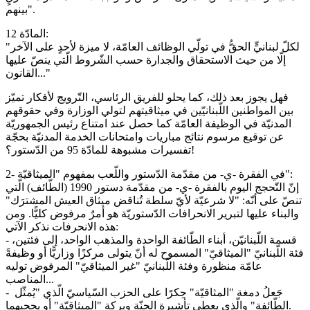
بينهم".
المادّة 12:
"لكلّ لبنانيٍّ الحقُّ في تولّي الوظائف العامّة، لا ميزة لأحدٍ على الآخر
إلّا من حيث الاستحقاق والجدارة حسب الشّروط الّتي ينصّ عليها
القانون..."
فهل يجوز بعد ذلك، كما يحلو للفريق الرئاسي، التّرويج لأفكار تميّز
بين المواطنين اللّبنانيّين في ميثاقيتهم لتولي الوزارة وفي حقوقهم
المدنيّة في الوظيفة العامّة كما حصل عند امتناع رئيس الجمهوريّة
عن توقيع مرسوم نتائج مباريات وامتحانات الخدمة المدنيّة بحجّة
تفسيرات مشبوهة للمادّة 95 من الدّستور؟!
2- في الفقرة -ي- من مقدّمة الدّستور واللّعب بمفهوم "الميثاقيّة":
إنّ التّحجج اليوم بالفقرة -ي- من مقدّمة دستور 1990 (الطّائف) الّتي
تنصّ على أنّه: "لا شرعيّة لأيّ سلطة تُناقض ميثاق العيش المشترَك"
والبناء عليها لتبرير الانحرافات الدّستوريّة هو أمرٌ مرفوض كليًّا. ومن
هذه الانحرفات نذكر الآتي:
- قسمة اللّبنانيّن، أبناء الطّائفة الواحدة والمذهب الواحد، إلى فئتين،
فئة اللّبنانيّ "الميثاقيّ" المسموح له أنّ يتولى مركزًا وزاريًّا أو وظيفةً
عامّة منظورة وفئة اللّبنانيّ "غير الميثاقيّ" المرفوض توليه
المناصب...
- جَعلُ دمغة "المثاقيّة" حِكرًا على الحزب السّياسيّ الّذي "يُمثّل
الطّائفة" والّذي يعطي تأشيرة الجنّة وبركة "الميثاقيّة" أو يحجبهما.