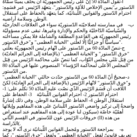
‌أ-تقول المادّة 50 إنّ على رئيس الجمهوريّة أن يحلف يمينًا سمّاهُ
الدّستور بـِ"يمين الإخلاص للأمّة والدّستور". يتعهّد الرّئيس عبر قسَمِهِ:
احترام الدّستور والقوانين اللّبنانيّة، كما يتعهّد بالحفاظ على استقلال
الوطن وسلامة أراضيه.
‌ب- في ممارسته لصلاحيّته الدّستوريّة سواء في العلاقات الخارجيّة
والسّياسيّة الدّاخليّة والحكم والإدارة وغيرها، تبقى عدم مسؤوليّة
رئيس الجمهوريّة هي القاعدة المطلقة والشاملة فلا يمكن مساءلته
سياسيًّا أو جزائيًّا إلّا لعلّتي "الخيانة العظمى" و"خرق الدّستور".
‌ج-تنصّ المادّة 60 من الدّستور على اتّهام رئيس الجمهوريّة بعلّتي
"خرق الدّستور" و"الخيانة العظمى" (بالإضافة إلى الجرائم العاديّة)
من قِبَل ثلثَي مجلس النّوّاب، كما تنصّ على محاكمة الرّئيس من قِبَل
"المجلس الأعلى لمحاكمة الرّؤساء" المنصوص عليها في المادّة 80
من الدّستور.
‌د-صحيحٌ أنّ المادّة 60 من الدّستور حدّدت حالتَي "الخيانة العظمى"
و"خرق الدّستور" لاتّهام الرّئيس (بالإضافة إلى الجرائم العاديّة) لكنّ
اللّافت أن قَسَمَ الرّئيس الذّي نصّت عليه المادّة 50 تكلّم على: 1-
احترام الدّستور 2- احترام القوانين اللّبنانيّة 3- الحفاظ على
استقلال الوطن 4- الحفاظ على سلامة الوطن. وفي ذلك إشارةٌ
واضحةٌ إلى تركيز واضعي الدّستور اللّبنانيّ على هذه المفاهيم وإيلائها
أهمّيّة خاصّة (سيكون لنا عودة إلى هذه المفاهيم عند استعراض
خروقات الرّئيس عون للدّستور في القِسم الثّاني (II) من هذه
الدّراسة(.
‌ه- بمراجعة الدّستور ومُجمل القوانين اللّبنانيّة نرى أنّه لا يوجد
تعريف قانونيّ لفعل "الخيانة العظمى" ولفعل "خرق الدّستور"، كما