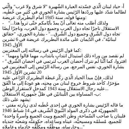
أ- حياد لبنان الّذي جَسّدته العبارة الشّهيرة "لا شرق ولا غرب" والّتي
لطالما شدّد عليها وردّدها الرّئيس بشارة الخوري في كثيرٍ من خُطَبِه،
ومنها قوله، سنة 1945 أمام البطريرك عريضة:
- "...ولذلك أطلب منه تعالى أنّ يمدّ بأيّامكم حتّى تروا هذا
الاستقلال ناجزًا تجاه دول الغرب وجميع دول الغرب، وناجزًا أيضًا
تجاه دول الشّرق وجميع دول الشّرق..." - بشارة الخوري، "حقائق
لبنانيّة"، في الدّيمان على مائدة البطريرك عريضة في 6 تشرين
الأوّل 1945
كما قول الرّئيس في رسالته إلى المغتربين:
- "لم نقصد من وراء ذلك استبدال انتدابٍ بانتداب، مهما قالوا ومهما
افتروا، كما أنّنا لم نترك أحضان الغرب لنرتمي في أحضان الشّرق." -
بشارة الخوري، نفس المرجع، من رسالة الرّئيس إلى المغتربين في
20 تشرين الأوّل 1945
لذلك، فإنّ مبدأ الحياد الّذي ركّز غبطة البطريرك الرّاعي عليه
مؤخرًا، كأحد شروط خروج لبنان من مِحنِه، هو عودةٌ إلى ما اتَّفَقَ
عليه رجال الاستقلال سنة 1943 كمدخلٍ لاستقرار الوطن...
ب- المساواة بين اللّبنانيّن في ظلّ جمهوريّة الاستقلال:
يشهد على ذلك:
- ما قاله الرّئيس بشارة الخوري في إحدى خُطَبه لدى زيارته مفتي
الجمهوريّة في ذكرى المولد النّبويّ الشّريف في 14 شباط 1946:
"فلبنان يا صاحب السّماحة، وطن الجميع وبيت الجميع وأسرةٌ واحدة
للجميع، مُسلمُه ومسيحيُّه، عيناه وساعداه، حكومَتُه وشعبُه جندياه
وحارساه، موظّفُه ومكلّفُه خادماه وعاملاه..."