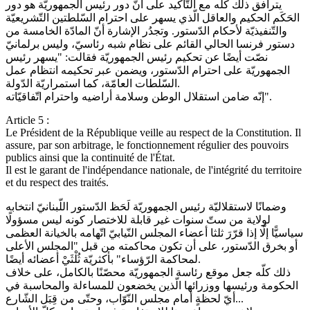
يترافق ذلك كلّه مع التّأكيد على أنّ دور رئيس الجمهوريّة هو دور
الحَكَم الحكيم والعاقل الّذي يسهر على احترام السّلطتين التّشريعيّة
والتّنفيذيّة لأحكام الدّستور. وتجدُر الإشارة أنّ المادّة الخامسة من
دستور فرنسا الحالي القائم على نظام شبه رئاسيّ، وليس برلمانيّ
نصّت أيضًا عن تحكيم رئيس الجمهوريّة فقالت: "يسهر رئيس
الجمهوريّة على احترام الدّستور، ويضمن عبر تحكيمه انتظام عمل
السّلطات العامّة، كما استمراريّة الدّولة.
إنّه ضامن استقلال الوطن وسلامة أراضيه واحترام اتّفاقيّاته".
Article 5 :
Le Président de la République veille au respect de la Constitution. Il
assure, par son arbitrage, le fonctionnement régulier des pouvoirs
publics ainsi que la continuité de l'État.
Il est le garant de l'indépendance nationale, de l'intégrité du territoire
et du respect des traités.
وضمانًا لاستقلاليّة رئيس الجمهوريّة لَحَظ الدّستور اللّبنانيّ انتخابه
لولاية من ستّ سنوات غير قابلة للاختصار كونه ليس مسؤولًا
سياسيًّا إلّا إذا قرّرَ ثلثا أعضاء المجلس النّيابيّ اتّهامه بالخيانة العظمى
أو بخرق الدّستور، على أن تكون محاكمته من قبل "المجلس الأعلى
لمحاكمة الرّؤساء" بأكثريّة ثُلْثَيْ أعضائه أيضًا.
ذلك كلّه جعل موقع رئاسة الجمهوريّة محصّنًا بالكامل، على خلاف
الحكومة ورئيسها ووزرائها الّذين يخضعون للمساءلة والمحاسبة في
أيّ لحظةٍ أمام مجلس النّوّاب، وحتّى من قِبَل الشّارع...