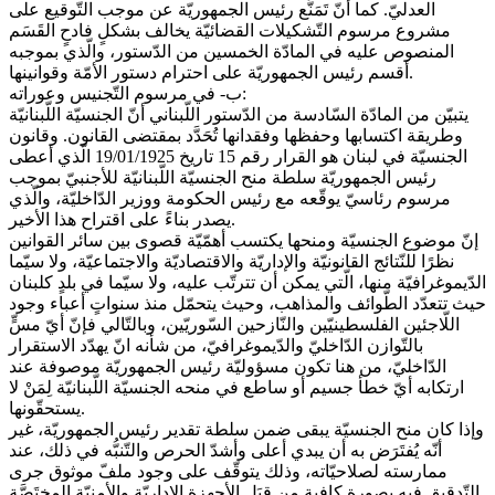
العدليّ. كما أنّ تَمَنُّع رئيس الجمهوريّة عن موجب التّوقيع على
مشروع مرسوم التّشكيلات القضائيّة يخالف بشكلٍ فادحٍ القَسَم
المنصوص عليه في المادّة الخمسين من الدّستور، والّذي بموجبه
أقسم رئيس الجمهوريّة على احترام دستور الأمّة وقوانينها.
ب- في مرسوم التّجنيس وعوراته:
يتبيّن من المادّة السّادسة من الدّستور اللّبناني أنّ الجنسيّة اللّبنانيّة
وطريقة اكتسابها وحفظها وفقدانها تُحَدَّد بمقتضى القانون. وقانون
الجنسيّة في لبنان هو القرار رقم 15 تاريخ 19/01/1925 الّذي أعطى
رئيس الجمهوريّة سلطة منح الجنسيّة اللّبنانيّة للأجنبيّ بموجب
مرسوم رئاسيّ يوقّعه مع رئيس الحكومة ووزير الدّاخليّة، والّذي
يصدر بناءً على اقتراح هذا الأخير.
إنّ موضوع الجنسيّة ومنحها يكتسب أهمّيّة قصوى بين سائر القوانين
نظرًا للنّتائج القانونيّة والإداريّة والاقتصاديّة والاجتماعيّة، ولا سيّما
الدّيموغرافيّة منها، الّتي يمكن أن تترتّب عليه، ولا سيّما في بلدٍ كلبنان
حيث تتعدّد الطّوائف والمذاهب، وحيث يتحمّل منذ سنواتٍ أعباء وجود
اللّاجئين الفلسطينيّين والنّازحين السّوريّين، وبالتّالي فإنّ أيّ مسٍّ
بالتّوازن الدّاخليّ والدّيموغرافيّ، من شأنه انّ يهدّد الاستقرار
الدّاخليّ، من هنا تكون مسؤوليّة رئيس الجمهوريّة موصوفة عند
ارتكابه أيّ خطأ جسيم أو ساطع في منحه الجنسيّة اللّبنانيّة لِمَنْ لا
يستحقّونها.
وإذا كان منح الجنسيّة يبقى ضمن سلطة تقدير رئيس الجمهوريّة، غير
أنّه يُفتَرَض به أن يبدي أعلى وأشدّ الحرص والتّنبُّه في ذلك، عند
ممارسته لصلاحيّاته، وذلك يتوقّف على وجود ملفّ موثوق جرى
التّدقيق فيه بصورة كافية من قِبَل الأجهزة الإداريّة والأمنيّة المختَصَّة