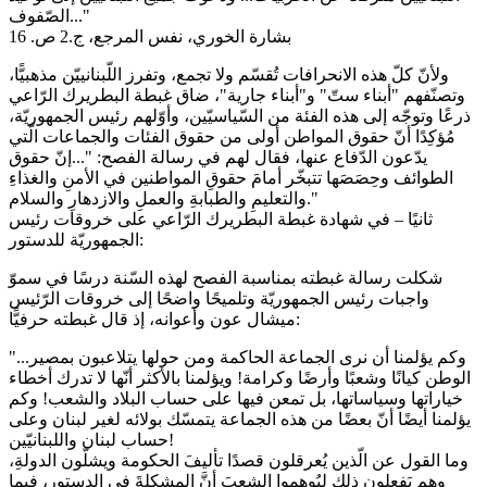
الصّفوف..."
بشارة الخوري، نفس المرجع، ج.2 ص. 16
ولأنّ كلّ هذه الانحرافات تُقسّم ولا تجمع، وتفرز اللّبنانييّن مذهبيًّا،
وتصنّفهم "أبناء ستّ" و"أبناء جارية"، ضاق غبطة البطريرك الرّاعي
ذرعًا وتوجّه إلى هذه الفئة من السّياسيّين، وأوّلهم رئيس الجمهوريّة،
مُؤكِدًا أنّ حقوق المواطن أولى من حقوق الفئات والجماعات الّتي
يدّعون الدّفاع عنها، فقال لهم في رسالة الفصح: "...إنّ حقوق
الطوائف وحِصَصَها تتبخّر أمامَ حقوقِ المواطنين في الأمنِ والغذاءِ
والتعليمِ والطبابةِ والعملِ والازدهارِ والسلام."
ثانيًا – في شهادة غبطة البطريرك الرّاعي على خروقات رئيس
الجمهوريّة للدستور:
شكلت رسالة غبطته بمناسبة الفصح لهذه السّنة درسًا في سموّ
واجبات رئيس الجمهوريّة وتلميحًا واضحًا إلى خروقات الرّئيس
ميشال عون وأعوانه، إذ قال غبطته حرفيًّا:
"...وكم يؤلمنا أن نرى الجماعة الحاكمة ومن حولها يتلاعبون بمصير
الوطن كيانًا وشعبًا وأرضًا وكرامة! ويؤلمنا بالأكثر أنّها لا تدرك أخطاء
خياراتها وسياساتها، بل تمعن فيها على حساب البلاد والشعب! وكم
يؤلمنا أيضًا أنّ بعضًا من هذه الجماعة يتمسّك بولائه لغير لبنان وعلى
حساب لبنان واللبنانيّين!
وما القول عن الّذين يُعرقلون قصدًا تأليفَ الحكومة ويشلّون الدولةِ،
وهم يَفعلون ذلك ليُوهموا الشعبَ أنَّ المشكلةَ في الدستورِ، فيما