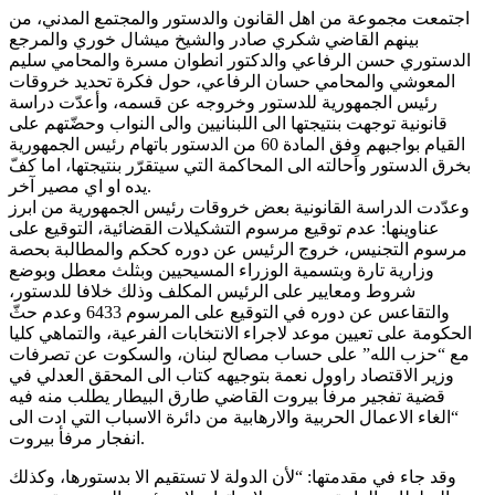
اجتمعت مجموعة من اهل القانون والدستور والمجتمع المدني، من
بينهم القاضي شكري صادر والشيخ ميشال خوري والمرجع
الدستوري حسن الرفاعي والدكتور انطوان مسرة والمحامي سليم
المعوشي والمحامي حسان الرفاعي، حول فكرة تحديد خروقات
رئيس الجمهورية للدستور وخروجه عن قسمه، وأعدّت دراسة
قانونية توجهت بنتيجتها الى اللبنانيين والى النواب وحضّتهم على
القيام بواجبهم وِفق المادة 60 من الدستور باتهام رئيس الجمهورية
بخرق الدستور واحالته الى المحاكمة التي سيتقرّر بنتيجتها، اما كفّ
يده او اي مصير آخر.
وعدّدت الدراسة القانونية بعض خروقات رئيس الجمهورية من ابرز
عناوينها: عدم توقيع مرسوم التشكيلات القضائية، التوقيع على
مرسوم التجنيس، خروج الرئيس عن دوره كحكم والمطالبة بحصة
وزارية تارة وبتسمية الوزراء المسيحيين وبثلث معطل وبوضع
شروط ومعايير على الرئيس المكلف وذلك خلافا للدستور،
والتقاعس عن دوره في التوقيع على المرسوم 6433 وعدم حثّ
الحكومة على تعيين موعد لاجراء الانتخابات الفرعية، والتماهي كليا
مع “حزب الله” على حساب مصالح لبنان، والسكوت عن تصرفات
وزير الاقتصاد راوول نعمة بتوجيهه كتاب الى المحقق العدلي في
قضية تفجير مرفأ بيروت القاضي طارق البيطار يطلب منه فيه
“الغاء الاعمال الحربية والارهابية من دائرة الاسباب التي ادت الى
انفجار مرفأ بيروت.
وقد جاء في مقدمتها: “لأن الدولة لا تستقيم الا بدستورها، وكذلك