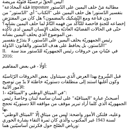
ليس الحقّ نرجسيّةً فئويّة مريضة!
"قمّة المخادَعة imposture مطالبة مَنْ حلف اليمين على الدّستور
بتفسير الدّستور! هل حلف اليمين على "الكتاب" أي "الدّستور" من
دون قناعة ومع التّشكيك بالمضمون؟ هل كان من المفترَض
إخضاعه للجنةٍ فاحصة للتّأكّد من فهمه التّامّ لما حلف اليمين بشأنه؟
حتّى في الحالات القضائيّة العاديّة يحلف الإنسان اليمين لدى تأكُّده
من الموضوع الّذي يحلف اليمين بشأنه.
رئيس الجمهوريّة يحلف اليمين على الدّستور، لا يتذرّع بتفسير
الدّستور، بل يحافظ على هدف الدّستور والقانون: الدّولة!"
II. في عيّناتٍ من خروقات رئيس الجمهوريّة للدّستور منذ سنة
2016:
أوّلًا - في بعض المفاهيم:
قبل الشّروع بهذا العرض الّذي سيتناول بعض الخروقات الرّئاسيّة
وكون أغلبها استند إلى منطلقات دستوريّة خاطئة لا بدّ من توضيح
الأمور الآتية:
1- في الميثاق الوطني و"الميثاقيّة":
أصبحتْ عبارة "الميثاقيّة" على لسان ساسة لبنان وخاصةً رئيس
الجمهوريّة الّذي كلما أراد تبرير موقف من مواقفه اللا دستوريّة تحجج
بها.
وعليه، فلتكن الأمور واضحة: ليس من ميثاقٍ إلّا "الميثاق الوطني"
لسنة 1943 غير المكتوب والّذي كان ثمرة التقاء بشارة الخوري
ورياض الصّلح حول فكرتين أساسيّتين هما: