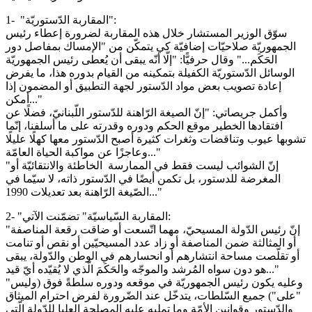
1- "المقاربة الدّستوريّة":
سوّق الوزير المستشار خلال هذه المقاربة لضرورة إعطاء رئيس
الجمهوريّة صلاحيّات إضافيّة كي يتمكّن من "الإمساك بمفاصل دور
الحَكَم..." وقال حرفيًّا: "إلّا أنّه يبقى أن يُعطى رئيس الجمهوريّة
الوسائل الدّستوريّة الكفيلة بتمكينه من القيام بدوره هذا، ما يفرض
إعادة تصويب بعض مواد الدّستور لجهة التطبيق أو المضمون إذا
أمكن..."
وأكمل جريصاتي: "إنّ الصيغة الرّاهنة للدّستور اللّبنانيّ، فضلًا عن
افتقادها الخطير موقع الحكم ودوره وقدرته على ما أسلفنا، إنّما
تشوبها عيوب وتناقضات وثغرات كثيرة أصبح الدّستور معها كهلًا عليلًا
وعاجزًا عن مواكبة الحياة العامّة..."
"إنّ الشوائب ليست فقط في الممارسة الخاطئة والانتقائيّة أو
المغرضة للدستور، بل تكمن أيضًا في الدّستور ذاته، لا سيّما في
الصّيغة الرّاهنة بعد تعديلات 1990..."
2- "المقاربة السّياسيّة" تضمّنت الآتي:
"إنّ رئيس الدّولة المسيحيّ، مهما اتّسعت أو ضاقت رقعة المناصفة
أو المثالثة ضمن المناصفة أو زاد عدد المسيحيّين أو نقص أو تنامت
أو تقلّصت مساحة انتشارهم أو انحسارهم في الوطن والدّولة، يبقى
هو دون سواه المُرشد والموجّه والحَكَمَ الّذي لا يُقيّده أيّ قيد..."
"وعليه يكون رئيس الجمهوريّة في موقعه ودوره سلطةً فوق (وليس
"على") جميع السّلطات، يتدخّل عند الضّرورة لفرض احترام الميثاق
والدّستور وقوانين الأمّة وما تمليه عليه المصلحة العليا للدّولة الّتي