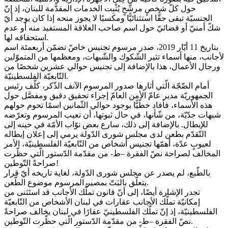
حول كلّ شخصٍ مرشَّحٍ يُثْبِت الخدمات المقدَّمة للبنان، إذ إنّ
الجنسيّة تبقى حقًّا استثنائيًّا ومكسبًا لا يجوز منحه إذا كان يوجد أيّ
شكّ أمنيّ أو قضائيّ حول اسم صاحب العلاقة المستفيد منه أو عدم
استحقاقه لها.
بتاريخ 11 أيّار 2019، صدر مرسوم تجنيس خاصّ تضمّن أربعمئة اسم
لأجانب، منها أسماء تثير الشّكوك والشّبهات، ومعظمها من المتموّلين
ورجال الأعمال، هذا بالإضافة إلى تجنيس حوالي عشرين شخصًا من
التّابعيّة الفلسطينيّة.
أمام الضّجّة الّتي أثارها صدور المرسوم الآنف الذّكر، كلّف رئيس
الجمهوريّة مدير عامّ الأمن العامّ إجراء تحقيق دقيق ومفصَّل حول
هذه الأسماء، فأفاد خطّيًّا بوجود حوالي الثّمانين اسمًا تحوم حولهم
شبهات جدّيّة، من شّأنها، في حال ثبوتها، أن تعيب المرسوم وتعرّضه
للإبطال. بالإضافة إلى ذلك، سارع بعض نوّاب الأمّة في حينه إلى
التّقدّم بطعن لدى مجلس شورى الدّولة يرمي إلى إعلان إبطاله
لعيوبٍ عدّة، أهمّها تجنيس أشخاص من التّابعيّة الفلسطينيّة، الأمر
المخالف لصراحة نصّ الفقرة –ط- من مقدّمة الدّستور الّتي حظّرت
صراحةً التّوطين!
بالطّبع، لم يصدر عن مجلس شورى الدّولة، لغاية تاريخه أيّ قرار
يتعلّق بالبَتّ بمصير المرسوم موضوع الطّعن.
تجدر الإشارة أيضًا، إلى أنّ قانون تملُّك الأجانب قد استَثنى من
إمكانيّة تملُّك الأجانب عقارات في لبنان الأشخاص من التّابعيّة
الفلسطينيّة، إذ إنّ تملُّك الفلسطينيّ عقارًا في لبنان يخالف صراحةً
نصّ الفقرة –ط- من مقدّمة الدّستور الّتي حظّرت التّوطين.