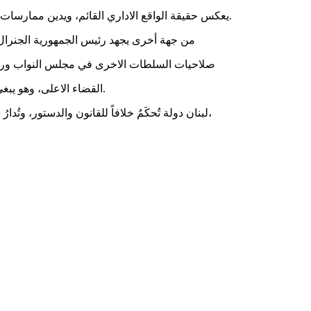
يعكس حقيقة الواقع الاداري القائم، ويدين ممارسات من تولوا السلطة، لكنه لا يَطاوِلُ مضمونَ النص الدستوري، الذي فرض اعتمادَ الكفاءة والمباراة، والذي جرت المحاصصة خلافا له روحا ونصاً.
من جهة أخرى يجهد رئيس الجمهورية الجنرال
صلاحيات السلطات الاخرى في مجلس النواب ورئاس
القضاء الاعلى، وهو يبغي بذلك، تكريس أعراف جديدة، تجعل من رئيس الجمهورية، حاكما منفردا غاشما، لا يخضع لأي مساءلة، ولا يقيده نص، ولاتلزمه أعراف أو قيود.
لبنان دولة تُحكَمُ خلافاً للقانون والدستور، وتُدارُ سلطاته من خارج مؤسساته الدستورية، وخلافا لتقاليد و أصول حياته البرلمانية والديموقراطية، والمطلوب تنفيذ الدستور والقانون كل قانون،