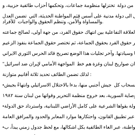
 من دولة تختزلها منظومة جماعات، وتحكمها أحزاب طائفية حزبية، و
 الى دولة مدنية على أسس قِيَم المواطنة الحديثة، التي تضمن العدل
والمساواة والأمن، وتنظم الحقوق والواجبات للأفراد.
علاقة التفاعلية بين انتهاك حقوق الفرد، من جهة أولى، لصالح جماعته
تصر حقوق الفرد بحقوق الجماعة، ثم تختصر حقوق الجماعة بنفوذ الزعيم
وسيادتها. وآخر تجليات هذا الوضع تصريح قائد الحرس الثوري الايراني
لذلك تضمن الطائف تحديد ثلاثة أقانيم متوازنة :
نسحاب كل جيش أجنبي منها، بدءا بالاحتلال الاسرائيلي وانتهاءً بجيش
ة بقواها الشرعية على كامل الأراضي اللبنانية، واسترداد حق الدولة
ر تطبيق القانون، واحتكارها موارد المعابر والحدود والمرافق العامة