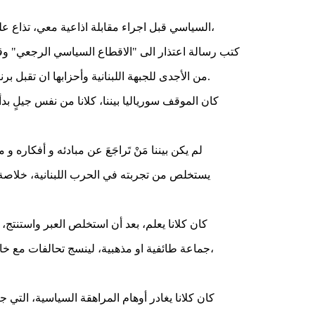
السياسي قبل اجراء مقابلة اذاعية معي، تذاع على الهواء، سألني عن النخب الشيعية المدنية واليسارية، التي تعامل معها خلال تاريخ طويل، أخبرته أن أحد الكتاب المخضرمين من شيعة جيلنا،
كتب رسالة اعتذار الى "الاقطاع السياسي الرجعي" وقد ي
من الأجدى للجبهة اللبنانية وأحزابها ان تقبل برنامج الحركة الوطنية وتنفذ الاصلاحات المدرجة فيه لبناء دولة حديثة، وهو برنامج على حد قوله، يتضمن تحديثا للدولة والحياة السياسية اللبنانية.
كان الموقف سورياليا بيننا، كلانا من نفس جيلٍ ب
لم يكن بيننا مَنْ تَراجَعَ عن مبادئه و أفكاره
يستخلص من تجربته في الحرب اللبنانية، خلاصة مفا
كان كلانا يعلم، بعد أن استخلص العبر واستنتج
جماعة طائفية او مذهبية، لينسج تحالفات مع خارجٍ يستقوي به على قوى لبنانية أخرى، هي خيارات عبثية، حتى لو وقع في غوايتها أطراف لبنانية عدة، تداورت فيما بينها، أدوار الرقص البائس،
كان كلانا يغادر أوهام المراهقة السياسية، التي