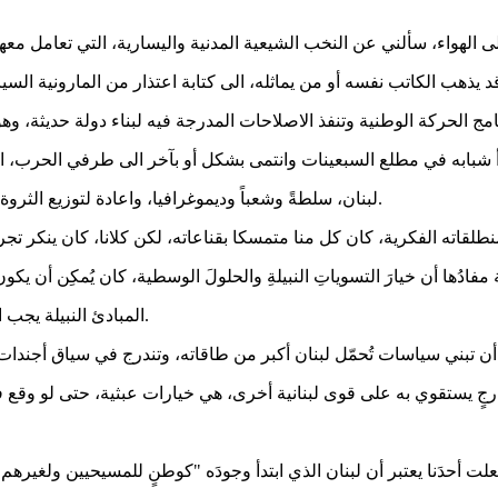
ذهب الكاتب نفسه أو من يماثله، الى كتابة اعتذار من المارونية السياس
دأ شبابه في مطلع السبعينات وانتمى بشكل أو بآخر الى طرفي الحرب، الى
لبنان، سلطةً وشعباً وديموغرافيا، واعادة لتوزيع الثروة الوطنية فيه، و لتشكيل الدولة وصلاحيات سلطاتها وبنود الدستور فيها.
 و منطلقاته الفكرية، كان كل منا متمسكا بقناعاته، لكن كلانا، كان ينكر 
دُها أن خيارَ التسوياتِ النبيلةِ والحلولَ الوسطية، كان يُمكِن أن يكون
المبادئ النبيلة يجب ان تلتزم وسائلا، تتبنى قِيَم الاعتراف بالآخر والحوار والشراكة الوطنية.
، أن تبني سياسات تُحمّل لبنان أكبر من طاقاته، وتندرج في سياق أجند
 جعلت أحدَنا يعتبر أن لبنان الذي ابتدأ وجودَه "كوطنٍ للمسيحيين ول