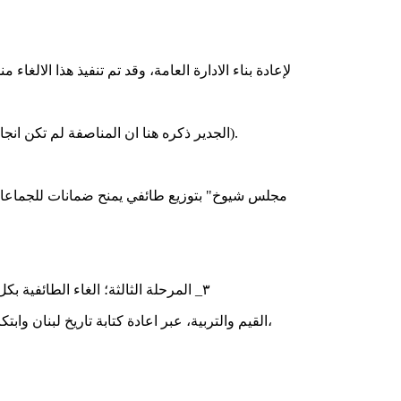
لإعادة بناء الادارة العامة، وقد تم تنفيذ هذا الالغاء منذ سنة ١٩٩٢( طبعا باستثناء وظائف الفئة الاولى وما يعادلها في المؤسسات العامة) وتكفي العودة الى التعيينات الت
(الجدير ذكره هنا ان المناصفة لم تكن انجازا ناله المسيحيون في مؤتمر الطائف، بل هي انصاف ناله المسلمون، فتعادل تمثيلهم السياسي مع المسيحيين من خلال التعديلات المستجدة).
مجلس شيوخ" بتوزيع طائفي يمنح ضمانات للجماعات و"مجلس نيابي" خا
٣_ المرحلة الثالثة؛ الغاء الطائفية بكل أشكالها او ما اعتدنا على وصفه ب "الغاء الطائفية من النفوس" اي الغاؤها في المجتمع والثقافة والفكر، ويطال هذا الالغاء الذهاب الى نظام
القيم والتربية، عبر اعادة كتابة تاريخ لبنان وابتكار تنشئة وطنية مدنية واقرار قانون احوال شخصية موحد الخ... وهو عمل كان المأمول ان تديره "الهيئة الوطنية لإلغاء الطائفية" وتشرف عليه،