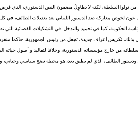
 عون لخوض معاركه ضد الدستور اللبناني بعد تعديلات الطائف، في كل
ة الحكومة، كما في تجميد والتدخل في التشكيلات القضائية التي تصب
ودستور الطائف، الذي لم يطبق بعد، هو محطة نضج سياسي وحياتي، ومنهج اعتدال، هو ظرف واطار يحتاج اكتماله، الى نمط أخر من الرجال.