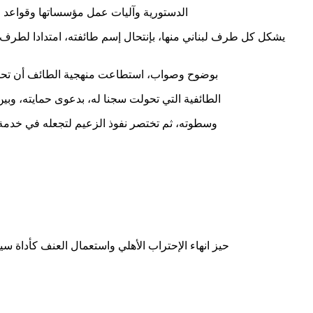
الدستورية وآليات عمل مؤسساتها وقواعد ح
يشكل كل طرف لبناني منها، بإنتحال إسم طائفته، امتدادا لطرف ا
بوضوح وصواب، استطاعت منهجية الطائف أن تحدد وتع
الطائفية التي تحولت سجنا له، بدعوى حمايته، وبين
وسطوته، ثم تختصر نفوذ الزعيم لتجعله في خدمة سي
•حيز انهاء الإحتراب الأهلي واستعمال العنف كأداة 