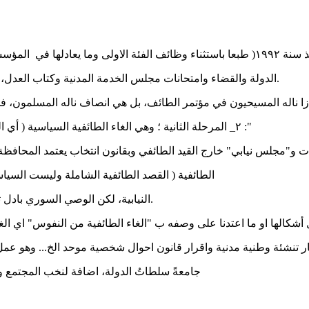
ي جرت في مختلف دوائر
الدولة والقضاء وامتحانات مجلس الخدمة المدنية وكتاب العدل، ليتبين ان المناصفة لم تكن سارية او مرغوبة أو موضع تنفيذ أو تطبيق.
٢_ المرحلة الثانية ؛ وهي الغاء الطائفية السياسية ( أي التوزيع الطائفي في المؤسسات السياسية)عبر اعتماد نظام المجلسين :"
رج القيد الطائفي وبقانون انتخاب يعتمد المحافظة كدائرةانتخابية ( لبنان بين٩ و١٢ دائرة
الطائفية ( القصد الطائفية الشاملة وليست السياسية فقط) وقد كان منتظرا أن يتم هذا الأمر انطلاقا من انتخابات ١٩٩٦
النيابية، لكن الوصي السوري بادل تأجيل انسحابه من لبنان، بتأجيل تشكيل الهيئة الوطنية لإلغاء الطائفية.
جامعةً سلطاتُ الدولة، اضافة لنخب المجتمع وا