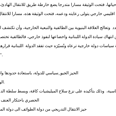
ياتها، فتحت الوثيقة مسارا متدرجا يضع خارطة طريق للانتقال الهادئ،
قليمي خارجي يتولى رعايته ودعمه، فتحت الوثيقة هذه، مسارا للانتقال
الج العلاقة البنيوية بين الطائفية والتبعية الخارجية، وأن تكتشف ال
 انتهاك سيادة الدولة اللبنانية واخضاعها لنفوذ خارجي، فالطائفية تخ
اسات دولة خارجية ترعاه وتُسيّرَه حيث تفقد الدولة اللبنانية قرارها 
"ان صواريخ لبنان وغزة هم خط المواجهة الأمامي لإيران ضد اسرائيل".
•الحيز الجيو_سياسي للدولة، باستعادة حدودها وا
الوصاية السورية، بعد خروج منظمة التحرير وقواتها من لبنان سنة ١٩٨٢.
سياسية، وذلك بتأكيده على نزع سلاح الميليشيات كافة، وبسط سلطة الدول
الحصري باحتكار العنف عب
•حيز الانتقال التدريجي من دولة الطوائف الى دولة المواطنة، عبر الغاء الطائفية بكل اشكالها، مع لحظ جدول زمني يبدأ، ب