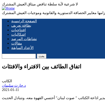
لا شرعية لأية سلطة تناقض ميثاق العيش المشترك
زامها معايير الحصافة الدستورية والقانونية وموجبات العيش المشترك
الصفحة الرئيسية
Main
بطاقة تعريف
افتتاحيات
navigation
إشكاليات
نشاطات المرصد
مقالات
الأعداد السابقة
بحث
اتفاق الطائف بين الافتراء والافتئات
الكاتب
د.حارث سليمان
2021-01-11
ر اذاعة الكتائب " صوت لبنان" أحتسي القهوة معه، ونتبادل الحديث