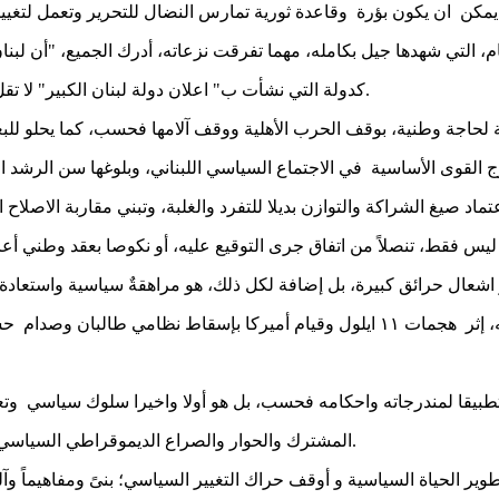
 التي شهدها جيل بكامله، مهما تفرقت نزعاته، أدرك الجميع، "أن لبنان 
كدولة التي نشأت ب" اعلان دولة لبنان الكبير" لا تقل ثباتا تاريخيا، وتبريرا قانونيا عن شرعية أية دولة عربية كانت أو أجنبية.
 القوى الأساسية في الاجتماع السياسي اللبناني، وبلوغها سن الرشد ا
س فقط، تنصلاً من اتفاق جرى التوقيع عليه، أو نكوصا بعقد وطني أعاد 
اشعال حرائق كبيرة، بل إضافة لكل ذلك، هو مراهقةٌ سياسية واستعادة
 مما أدى الى إطلاق يد ايران في المشرق
تطبيقا لمندرجاته واحكامه فحسب، بل هو أولا واخيرا سلوك سياسي وتع
المشترك والحوار والصراع الديموقراطي السياسي السلمي، والتسليم الطوعي بتداول السلطة والتناوب على ممارستها.
تطوير الحياة السياسية و أوقف حراك التغيير السياسي؛ بنىً ومفاهيماً 