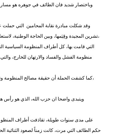
وباختصار شديد فان الطائف في جوهره هو مسار لإع
وقد شكلت مبادرة نقابة المحامين التي حملت عنو
تشرين المجيدة وقِيَمها، وبين الحاجة الوطنية، لاستعادة قوة دفع دينامية، لتنفيذ مالم ينفذ من اتفاق الطائف وبنوده، وإعادة قراءته كنص حي ومتحرك، وكشفت الحملة الشرسة على هذه المبادرة،
التي قامت بها، كل أطراف المنظومة السياسية الت
منظومة الفشل والفساد والارتهان للخارج، والتي 
كما كشفت الحملة أن حقيقة مصالح المنظومة وتوجهاتها، تتعارض جذريا مع أقانيم الطائف الثلاثة أعلاه، باستعادة دولة سيدة على حدودها وداخل حدودها، تحتكر استعمال العنف لتنفيذ القانون،
ويتبدى واضحا ان حزب الله، الذي هو رأس هذه 
على مدى سنوات طويلة، تقاذفت أطراف المنظومة الحا
حكم الطائف التي مرت، كانت زمناً لصعود الثنائية الحزب