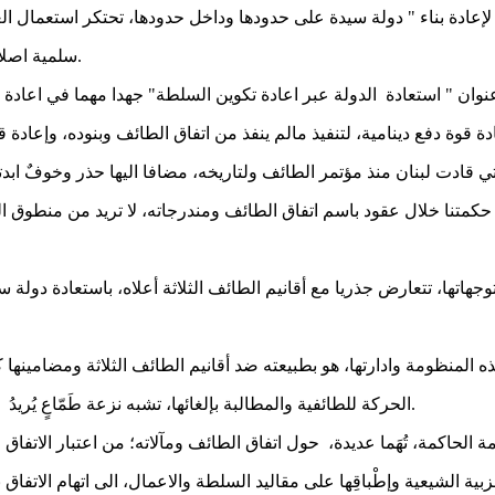
ادة بناء " دولة سيدة على حدودها وداخل حدودها، تحتكر استعمال العنف
سلمية اصلاحية وتراكمية للانتقال من الدولة الطوائفية الى دولة المواطنة المدنية.
ان " استعادة الدولة عبر اعادة تكوين السلطة" جهدا مهما في اعادة 
ي قادت لبنان منذ مؤتمر الطائف ولتاريخه، مضافا اليها حذر وخوفٌ اب
حكمتنا خلال عقود باسم اتفاق الطائف ومندرجاته، لا تريد من منطوق ال
المنظومة وادارتها، هو بطبيعته ضد أقانيم الطائف الثلاثة ومضامينها 
الحركة للطائفية والمطالبة بإلغائها، تشبه نزعة طَمّاعٍ يُريدُ تدميرَ اسوارِ بُستانِه وبستان جاره، عَلّه يقتطع أرضا، يضمها الى أرضه.
كمة، تُهَما عديدة، حول اتفاق الطائف ومآلاته؛ من اعتبار الاتفاق امت
ية الشيعية وإطْباقِها على مقاليد السلطة والاعمال، الى اتهام الاتفاق ب