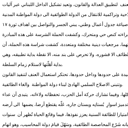
 لتطبيق العدالة والقانون، وتعيد تشكيل الداخل اللبناني عبر آليات
صياغة جدول أعمال وطني، يبني الجسر والتواصل بين اهداف ثورة ١٧
دتهما، مرجعيات دينية مختلفة ومتعددة، كشفت شراسة هذه الحملة، أن
طائف الا قشوره، ولا تحرص على بند منه، الا نقطة بداية تطبيقه، وهي
بداية أهَلّتها لاستلام زمام السلطة.
وتتبنى الاصلاح السلمي الهادئ لبناء دولة المواطنة والغاء الطائفية.
كلها، وفيما تشارك حركة أمل الحزب، تحفظاته ولاءاته، يتبدى أن عداء
يازا للطائفة السنية يعزز نفوذها، فيما وقائع الحياة تُظهر أن سنوات
انه شَرّع المحاصصة الطائفية، وسَهّلَ قيامَ دولة المحاسيب، وهو اتهام