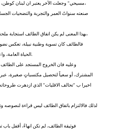
مسيحي" وجعلت الآخر يعتبر ان لبنان كوطن، يمكن ان يكون بؤرة وقاعدة ثورية تمارس النضال للتحرير وتعمل لتغيير أنظمة العرب وطبيعة سلطاتهم التقليدية. على أرضية نضوج سياسي،
صنعته سنواتُ العمر والتجربة والتضحيات الجسام،
بهذا المعنى لم يكن اتفاق الطائف استجابة ملحة لحاجة وطنية، بوقف الحرب الأهلية ووقف آلامها فحسب، كما يحلو للبعض أن يروّجَ مُستخفا بهذا الاتفاق ومُقلِلاً من أهميته في الحياة الوطنية،
فالطائف كان تسوية وطنية نبيلة، تعكس نضوج
الحياة العامة، واعتماد صيغ الشراكة والتوازن بديلا للتفرد والغلبة، وتبني مقاربة الاصلاح الهادئ المتدرج بديلا للانقلاب الصاخب الذي يطلب تغييرا دفعة واحدة.
وعليه فان الخروج المستجد على الطائف لي
المشترك، أو سعياً لتحصيل مكتسباتٍ صغيرة، عبر 
اخيرا ب "تحالف الاقليات" الذي ازدهرت طروحاته، إثر هجمات ١١ ايلول وقيام أميركا بإسقاط نظامي طالبان وصدام حسين في افغانستان والعراق،
لذلك فالالتزام باتفاق الطائف ليس قراءة لنصوصه و
فوثيقة الطائف، لم تكن انهاءً، أقفل باب 